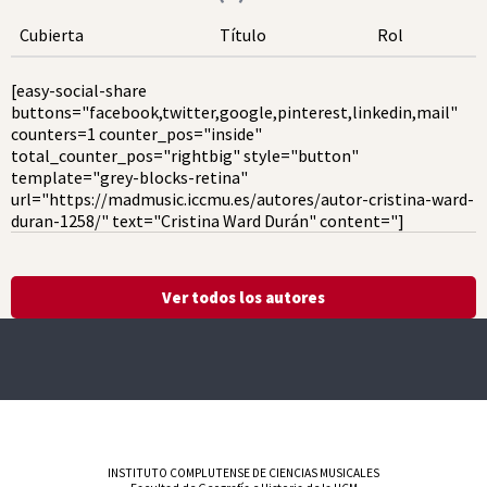
Cubierta
Título
Rol
[easy-social-share
buttons="facebook,twitter,google,pinterest,linkedin,mail"
counters=1 counter_pos="inside"
total_counter_pos="rightbig" style="button"
template="grey-blocks-retina"
url="https://madmusic.iccmu.es/autores/autor-cristina-ward-
duran-1258/" text="Cristina Ward Durán" content="]
Ver todos los autores
INSTITUTO COMPLUTENSE DE CIENCIAS MUSICALES