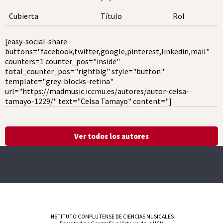
Cubierta
Título
Rol
[easy-social-share
buttons="facebook,twitter,google,pinterest,linkedin,mail"
counters=1 counter_pos="inside"
total_counter_pos="rightbig" style="button"
template="grey-blocks-retina"
url="https://madmusic.iccmu.es/autores/autor-celsa-
tamayo-1229/" text="Celsa Tamayo" content="]
Ver todos los autores
INSTITUTO COMPLUTENSE DE CIENCIAS MUSICALES