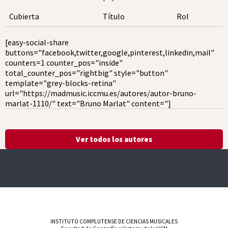
Cubierta
Título
Rol
[easy-social-share
buttons="facebook,twitter,google,pinterest,linkedin,mail"
counters=1 counter_pos="inside"
total_counter_pos="rightbig" style="button"
template="grey-blocks-retina"
url="https://madmusic.iccmu.es/autores/autor-bruno-
marlat-1110/" text="Bruno Marlat" content="]
Ver todos los autores
INSTITUTO COMPLUTENSE DE CIENCIAS MUSICALES