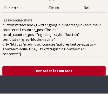
Cubierta
Título
Rol
[easy-social-share
buttons="facebook,twitter,google,pinterest,linkedin,mail"
counters=1 counter_pos="inside"
total_counter_pos="rightbig" style="button"
template="grey-blocks-retina"
url="https://madmusic.iccmu.es/autores/autor-agustin-
gonzalez-acilu-1056/" text="Agustín González Acilu"
content="]
Ver todos los autores