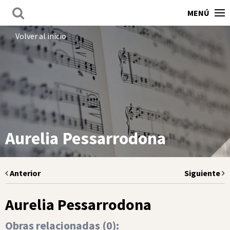
MENÚ
Volver al inicio
Aurelia Pessarrodona
Anterior
Siguiente
Aurelia Pessarrodona
Obras relacionadas (
0
):