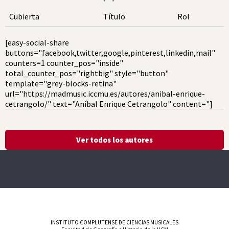
Cubierta
Título
Rol
[easy-social-share
buttons="facebook,twitter,google,pinterest,linkedin,mail"
counters=1 counter_pos="inside"
total_counter_pos="rightbig" style="button"
template="grey-blocks-retina"
url="https://madmusic.iccmu.es/autores/anibal-enrique-
cetrangolo/" text="Aníbal Enrique Cetrangolo" content="]
Ver todos los autores
INSTITUTO COMPLUTENSE DE CIENCIAS MUSICALES