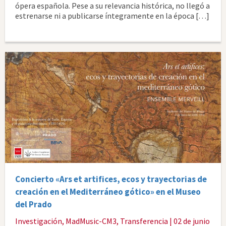
ópera española. Pese a su relevancia histórica, no llegó a
estrenarse ni a publicarse íntegramente en la época […]
Concierto «Ars et artifices, ecos y trayectorias de
creación en el Mediterráneo gótico» en el Museo
del Prado
Investigación
,
MadMusic-CM3
,
Transferencia
| 02 de junio