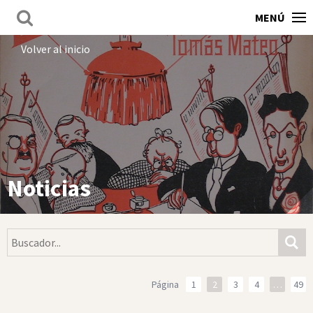
MENÚ
Volver al inicio
Noticias
Página
1
2
3
4
…
49